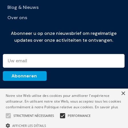
Blog & Nieuws
Over ons
Abonneer u op onze nieuwsbrief om regelmatige
updates over onze activiteiten te ontvangen.
×
invest@casakafka.be
Notre site Web utilise des cookies pour améliorer l'expérience
29, Louis Schmidtlaan, Bus 6
utilisateur. En utilisant notre site Web, vous acceptez tous les cookies
1040, Brussels
conformément à notre Politique relative aux cookies.
En savoir plus
+32 (0)2 730 46 04
STRICTEMENT NÉCESSAIRES
PERFORMANCE
AFFICHER LES DÉTAILS