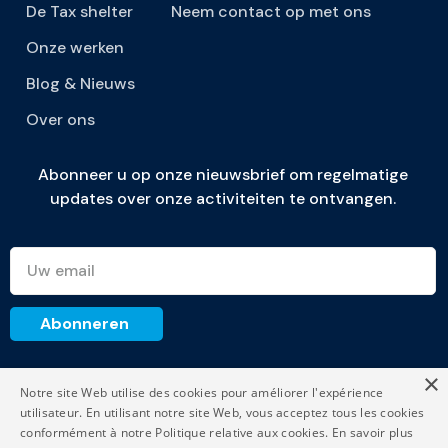
De Tax shelter
Neem contact op met ons
Onze werken
Blog & Nieuws
Over ons
Abonneer u op onze nieuwsbrief om regelmatige
updates over onze activiteiten te ontvangen.
×
invest@casakafka.be
Notre site Web utilise des cookies pour améliorer l'expérience
29, Louis Schmidtlaan, Bus 6
utilisateur. En utilisant notre site Web, vous acceptez tous les cookies
1040, Brussels
conformément à notre Politique relative aux cookies.
En savoir plus