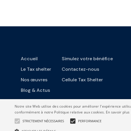
Accueil
Simulez votre bénéfice
Le Tax shelter
Contactez-nous
Nos œuvres
Cellule Tax Shelter
Blog & Actus
A propos
Notre site Web utilise des cookies pour améliorer l'expérience utilis
conformément à notre Politique relative aux cookies.
En savoir plus
STRICTEMENT NÉCESSAIRES
PERFORMANCE