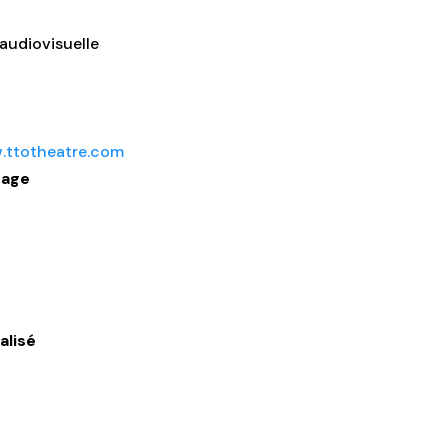
audiovisuelle
.ttotheatre.com
nage
alisé